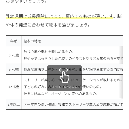
ひきやすいでしょう。
乳幼児期は成長段階によって、反応するものが違います
。脳
や体の発達に合わせて絵本を選びましょう。
年齢
絵本の特徴
触り心地や素材を楽しめるもの。
0〜1歳
鮮やかではっきりした色使いのイラストやリズム感のある言葉で描
2〜3歳
身近な生活や自然がテーマのもの。細かい絵や変化する表情が描か
ストーリーが楽しめ、親子でコミュニケーションが取れるもの。
4〜6歳
子どもの好みに合わせたイラストや色使いのもの。
スクロールできます
仕掛け絵本など、ページごとに変化のあるもの。
7歳以上
テーマ性の高い長編。複雑なストーリーや主人公の成長が描かれて