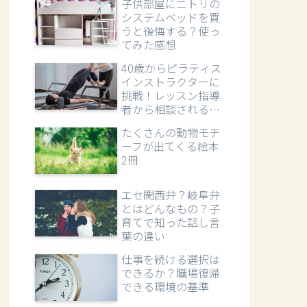
子供部屋にニトリの
システムベッドを買
うと後悔する？使っ
てみた感想
40歳からピラティス
インストラクターに
挑戦！レッスン指導
者から相談される立
場へ
たくさんの動物モチ
ーフが出てくる絵本
2冊
エセ関西弁？岐阜弁
とはどんなもの？子
育てで知った話し言
葉の違い
仕事を続ける選択は
できるか？職場復帰
できる環境の基準