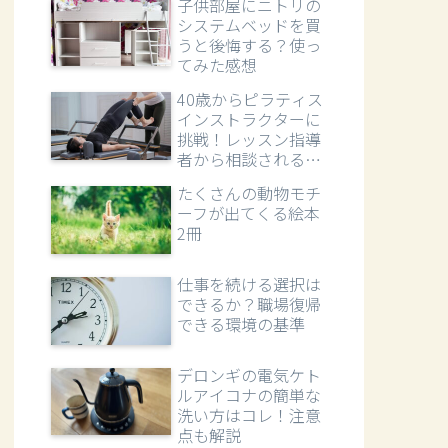
子供部屋にニトリの
システムベッドを買
うと後悔する？使っ
てみた感想
40歳からピラティス
インストラクターに
挑戦！レッスン指導
者から相談される立
場へ
たくさんの動物モチ
ーフが出てくる絵本
2冊
仕事を続ける選択は
できるか？職場復帰
できる環境の基準
デロンギの電気ケト
ルアイコナの簡単な
洗い方はコレ！注意
点も解説