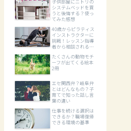
子供部屋にニトリの
システムベッドを買
うと後悔する？使っ
てみた感想
40歳からピラティス
インストラクターに
挑戦！レッスン指導
者から相談される立
場へ
たくさんの動物モチ
ーフが出てくる絵本
2冊
エセ関西弁？岐阜弁
とはどんなもの？子
育てで知った話し言
葉の違い
仕事を続ける選択は
できるか？職場復帰
できる環境の基準